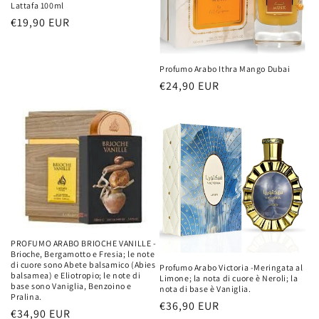
Lattafa 100ml
Prezzo
€19,90 EUR
di
listino
Profumo Arabo Ithra Mango Dubai
Prezzo
€24,90 EUR
di
listino
PROFUMO ARABO BRIOCHE VANILLE -
Brioche, Bergamotto e Fresia; le note
di cuore sono Abete balsamico (Abies
Profumo Arabo Victoria -Meringata al
balsamea) e Eliotropio; le note di
Limone; la nota di cuore è Neroli; la
base sono Vaniglia, Benzoino e
nota di base è Vaniglia.
Pralina.
Prezzo
€36,90 EUR
Prezzo
€34,90 EUR