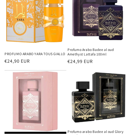
Profumo Arabo Badee al oud
PROFUMO ARABO YARA TOUS GIALLO
Amethyst Lattafa 100ml
Prezzo
€24,90 EUR
Prezzo
€24,99 EUR
di
di
listino
listino
Profumo arabo Badee al oud Glory