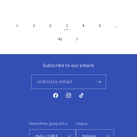
di
di
listino
listino
1
2
3
4
5
…
41
Subscribe to our emails
Indirizzo email
Facebook
Instagram
TikTok
Paese/Area geografica
Lingua
Italia | EUR €
Italiano