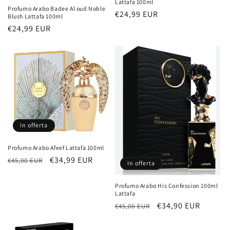
Lattafa 100ml
Profumo Arabo Badee Al oud Noble
Prezzo
€24,99 EUR
Blush Lattafa 100ml
di
Prezzo
€24,99 EUR
listino
di
listino
In offerta
Profumo Arabo Afeef Lattafa 100ml
Prezzo
Prezzo
€34,99 EUR
€45,00 EUR
In offerta
di
scontato
listino
Profumo Arabo His Confession 100ml
Lattafa
Prezzo
Prezzo
€34,90 EUR
€45,00 EUR
di
scontato