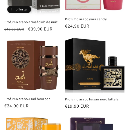
n
In offerta
e
Profumo arabo yara candy
Profumo arabo armaf club de nuit
:
Prezzo
€24,90 EUR
Prezzo
Prezzo
€39,90 EUR
€48,00 EUR
di
di
scontato
listino
listino
Profumo arabo Asad bourbon
Profumo arabo fursan nero lattafa
Prezzo
€24,90 EUR
Prezzo
€19,90 EUR
di
di
listino
listino