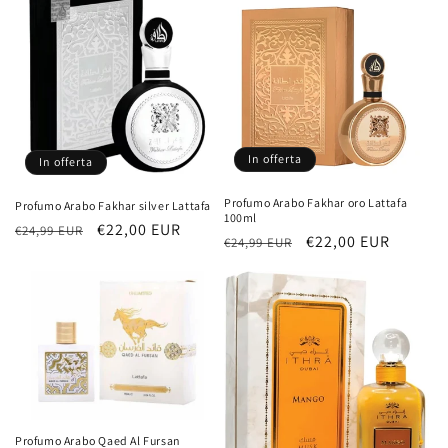
listino
In offerta
In offerta
Profumo Arabo Fakhar oro Lattafa
Profumo Arabo Fakhar silver Lattafa
100ml
Prezzo
Prezzo
€22,00 EUR
€24,99 EUR
Prezzo
Prezzo
€22,00 EUR
€24,99 EUR
di
scontato
di
scontato
listino
listino
Profumo Arabo Qaed Al Fursan