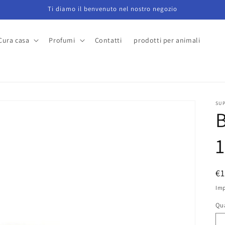
Ti diamo il benvenuto nel nostro negozio
Cura casa
Profumi
Contatti
prodotti per animali
a
SU
P
€
di
Imp
li
Qu