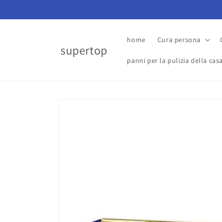
Vai
direttamente
ai contenuti
home
Cura persona
supertop
panni per la pulizia della cas
Passa alle
informazioni
sul prodotto