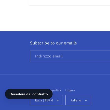
Apri
contenuti
multimediali
1
in
finestra
modale
Subscribe to our emails
Indirizzo email
Paese/Area geografica
Lingua
Italia | EUR €
Italiano