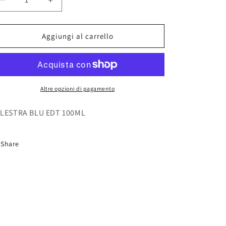
o
Diminuisci
Aumenta
g
quantità
quantità
per
per
r
BALESTRA
BALESTRA
Aggiungi al carrello
a
BLU
BLU
EDT
EDT
f
100ML
100ML
i
Altre opzioni di pagamento
c
a
LESTRA BLU EDT 100ML
Share