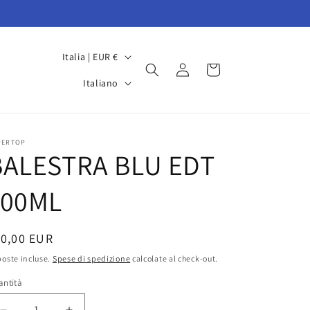
P
Italia | EUR €
Accedi
Carrello
a
L
Italiano
e
i
s
n
e
g
PERTOP
BALESTRA BLU EDT
/
u
A
a
100ML
r
e
rezzo
10,00 EUR
a
oste incluse.
Spese di spedizione
calcolate al check-out.
g
stino
antità
e