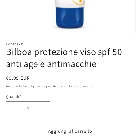
Apri
contenuti
multimediali
SUPERTOP
Bilboa protezione viso spf 50
1
in
finestra
anti age e antimacchie
modale
Prezzo
€6,99 EUR
di
Imposte incluse.
Spese di spedizione
calcolate al check-out.
listino
Quantità
Diminuisci
Aumenta
quantità
quantità
per
per
Bilboa
Bilboa
Aggiungi al carrello
protezione
protezione