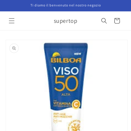
Vai
Ti diamo il benvenuto nel nostro negozio
direttamente
ai contenuti
supertop
Carrello
Passa alle
informazioni
sul prodotto