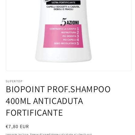
Apri
contenuti
multimediali
SUPERTOP
BIOPOINT PROF.SHAMPOO
1
in
finestra
400ML ANTICADUTA
modale
FORTIFICANTE
Prezzo
€7,80 EUR
di
Imposte incluse.
Spese di spedizione
calcolate al check-out.