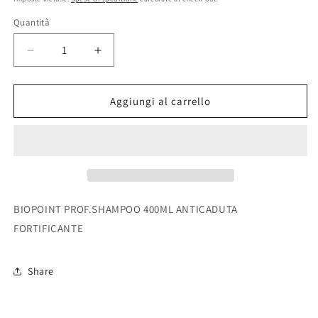
listino
Quantità
Diminuisci
Aumenta
quantità
quantità
per
per
BIOPOINT
BIOPOINT
Aggiungi al carrello
PROF.SHAMPOO
PROF.SHAMPOO
400ML
400ML
ANTICADUTA
ANTICADUTA
FORTIFICANTE
FORTIFICANTE
BIOPOINT PROF.SHAMPOO 400ML ANTICADUTA
FORTIFICANTE
Share