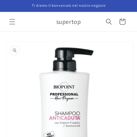
Vai
Ti diamo il benvenuto nel nostro negozio
direttamente
ai contenuti
supertop
Carrello
Passa alle
informazioni
sul prodotto