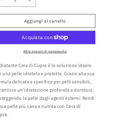
o
Diminuisci
Aumenta
g
quantità
quantità
per
per
r
Cera
Cera
Aggiungi al carrello
a
di
di
cupra
cupra
f
idratante
idratante
i
sensitive
sensitive
Altre opzioni di pagamento
c
a
idratante Cera di Cupra è la soluzione ideale
r una pelle idratata e protetta. Grazie alla sua
rmula delicata e specifica per pelli sensibili,
rantisce un'idratazione profonda e duratura,
oteggendo la pelle dagli agenti esterni. Rendi
 tua pelle più sana e nutrita con Cera di
pra.