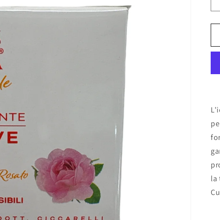
L'
pe
fo
ga
pr
la
Cu