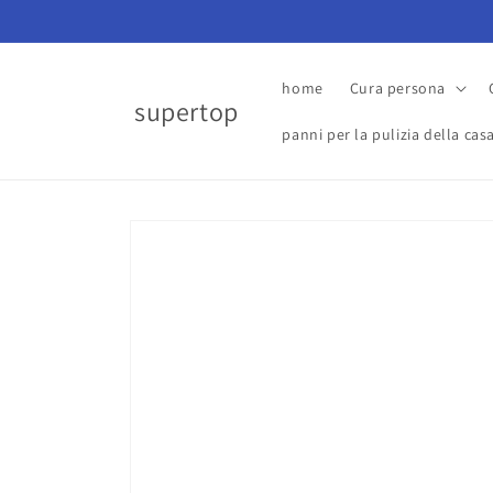
Vai
direttamente
ai contenuti
home
Cura persona
supertop
panni per la pulizia della cas
Passa alle
informazioni
sul prodotto