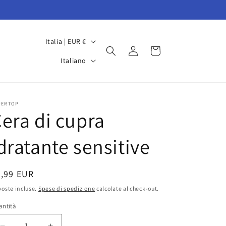
P
Italia | EUR €
Accedi
Carrello
a
L
Italiano
e
i
s
n
e
g
PERTOP
era di cupra
/
u
A
a
dratante sensitive
r
e
rezzo
5,99 EUR
a
oste incluse.
Spese di spedizione
calcolate al check-out.
g
stino
antità
e