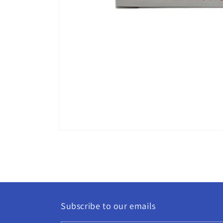
Apri
contenuti
multimediali
1
in
finestra
modale
Subscribe to our emails