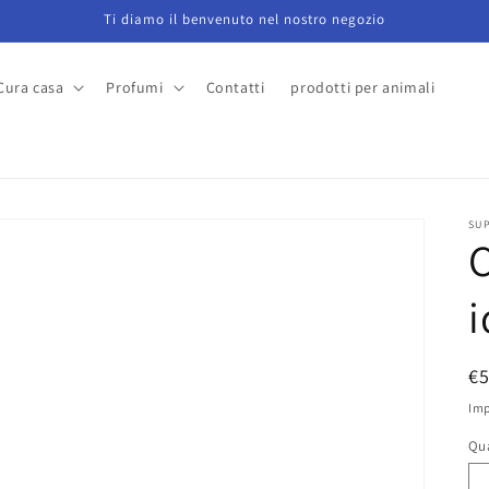
Ti diamo il benvenuto nel nostro negozio
Cura casa
Profumi
Contatti
prodotti per animali
a
SU
C
i
P
€
di
Imp
li
Qu