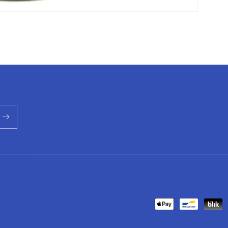
Metodi
di