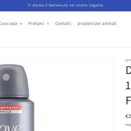
Ti diamo il benvenuto nel nostro negozio
Cura casa
Profumi
Contatti
prodotti per animali
a
SU
P
€
di
Imp