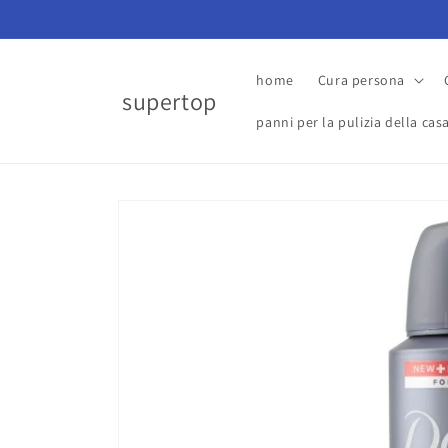
Vai
direttamente
ai contenuti
home
Cura persona
supertop
panni per la pulizia della cas
Passa alle
informazioni
sul prodotto