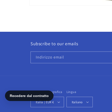
Apri
contenuti
multimediali
1
in
finestra
modale
Subscribe to our emails
Indirizzo email
Paese/Area geografica
Lingua
Italia | EUR €
Italiano