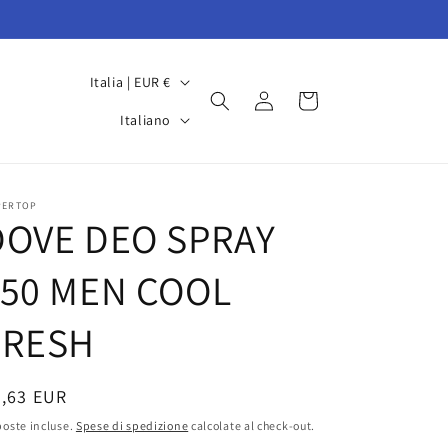
P
Italia | EUR €
Accedi
Carrello
a
L
Italiano
e
i
s
n
e
g
PERTOP
DOVE DEO SPRAY
/
u
A
a
150 MEN COOL
r
e
FRESH
a
g
rezzo
2,63 EUR
e
oste incluse.
Spese di spedizione
calcolate al check-out.