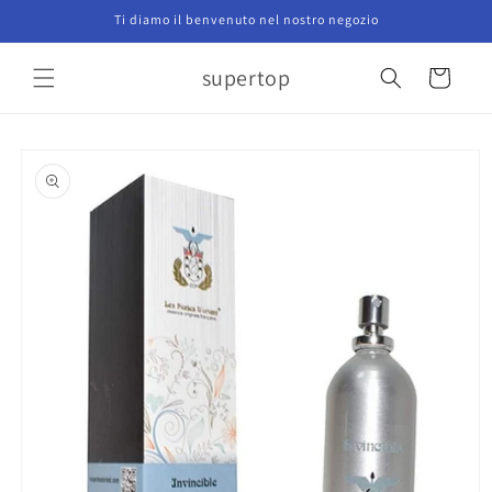
Vai
Ti diamo il benvenuto nel nostro negozio
direttamente
ai contenuti
supertop
Carrello
Passa alle
informazioni
sul prodotto