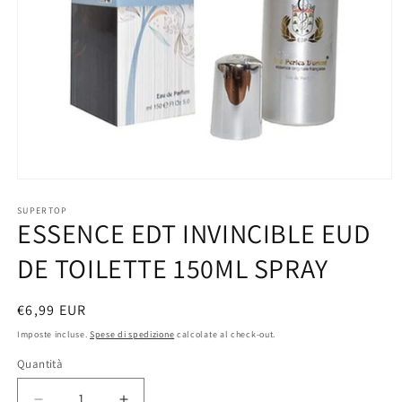
Apri
contenuti
multimediali
SUPERTOP
ESSENCE EDT INVINCIBLE EUD
1
in
finestra
DE TOILETTE 150ML SPRAY
modale
Prezzo
€6,99 EUR
di
Imposte incluse.
Spese di spedizione
calcolate al check-out.
listino
Quantità