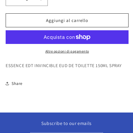
Diminuisci
Aumenta
quantità
quantità
per
per
ESSENCE
ESSENCE
Aggiungi al carrello
EDT
EDT
INVINCIBLE
INVINCIBLE
EUD
EUD
DE
DE
TOILETTE
TOILETTE
Altre opzioni di pagamento
150ML
150ML
SPRAY
SPRAY
ESSENCE EDT INVINCIBLE EUD DE TOILETTE 150ML SPRAY
Share
Subscribe to our emails