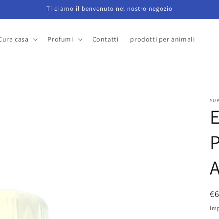
Ti diamo il benvenuto nel nostro negozio
Cura casa
Profumi
Contatti
prodotti per animali
a
SU
E
P
€
di
Imp