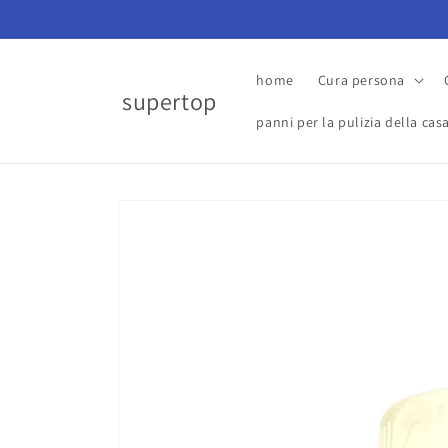
Vai
direttamente
ai contenuti
home
Cura persona
supertop
panni per la pulizia della cas
Passa alle
informazioni
sul prodotto