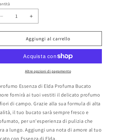
o
stino
antità
g
r
Diminuisci
Aumenta
quantità
quantità
a
per
per
f
Essenza
Essenza
Aggiungi al carrello
di
di
i
Elda
Elda
c
Profuma
Profuma
Bucato
Bucato
a
Amore
Amore
Altre opzioni di pagamento
 profumo Essenza di Elda Profuma Bucato
ore fornirà ai tuoi vestiti il delicato profumo
 fiori di campo. Grazie alla sua formula di alta
alità, il tuo bucato sarà sempre fresco e
ofumato, per un'esperienza di pulizia che
ra a lungo. Aggiungi una nota di amore al tuo
cato con Essenza di Elda.