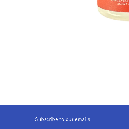
Apri
contenuti
multimediali
1
in
finestra
modale
Subscribe to our emails