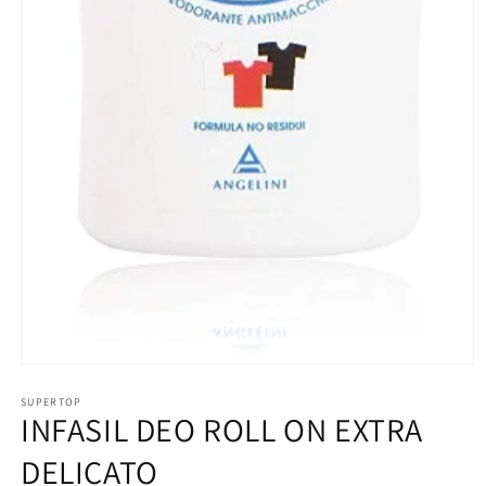
Apri
contenuti
multimediali
SUPERTOP
INFASIL DEO ROLL ON EXTRA
1
in
finestra
DELICATO
modale