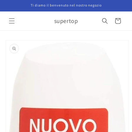
Vai
Ti diamo il benvenuto nel nostro negozio
direttamente
ai contenuti
supertop
Carrello
Passa alle
informazioni
sul prodotto