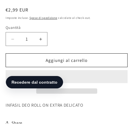
Prezzo
€2,99 EUR
di
Imposte incluse.
Spese di spedizione
calcolate al check-out.
listino
Quantità
Diminuisci
Aumenta
quantità
quantità
per
per
INFASIL
INFASIL
Aggiungi al carrello
DEO
DEO
ROLL
ROLL
ON
ON
EXTRA
EXTRA
DELICATO
DELICATO
INFASIL DEO ROLL ON EXTRA DELICATO
Share