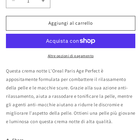
Diminuisci
Aumenta
quantità
quantità
per
per
L
L
Aggiungi al carrello
oreal
oreal
paris
paris
age
age
perfect
perfect
notte
notte
Altre opzioni di pagamento
Questa crema notte L'Oreal Paris Age Perfect è
appositamente formulata per combattere il rilassamento
della pelle e le macchie scure. Grazie alla sua azione anti-
rilassamento, aiuta a rassodare e tonificare la pelle, mentre
gli agenti anti-macchie aiutano a ridurre le discromie e
migliorare l'aspetto della pelle. Ottieni una pelle più giovane
e luminosa con questa crema notte di alta qualità.