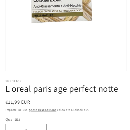
Apri
contenuti
multimediali
SUPERTOP
L oreal paris age perfect notte
1
in
finestra
modale
Prezzo
€11,99 EUR
di
Imposte incluse.
Spese di spedizione
calcolate al check-out.
listino
Quantità