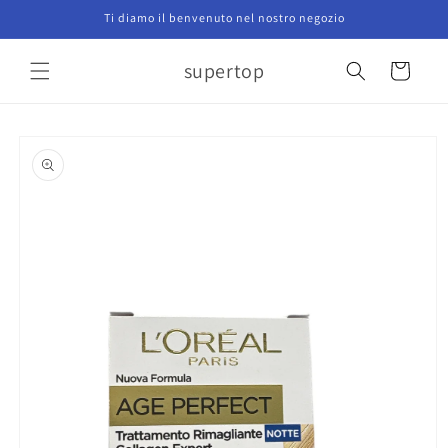
Vai
Ti diamo il benvenuto nel nostro negozio
direttamente
ai contenuti
supertop
Carrello
Passa alle
informazioni
sul prodotto