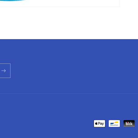
Metodi
di