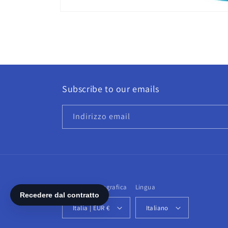
Apri
contenuti
multimediali
1
in
finestra
modale
Subscribe to our emails
Indirizzo email
Paese/Area geografica
Lingua
Italia | EUR €
Italiano