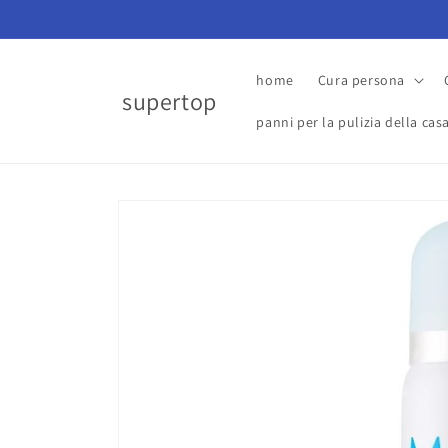
Vai
direttamente
ai contenuti
home
Cura persona
supertop
panni per la pulizia della cas
Passa alle
informazioni
sul prodotto