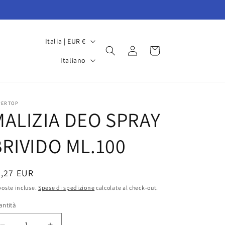
P
Italia | EUR €
Accedi
Carrello
a
L
Italiano
e
i
s
n
e
g
PERTOP
MALIZIA DEO SPRAY
/
u
A
a
BRIVIDO ML.100
r
e
rezzo
2,27 EUR
a
oste incluse.
Spese di spedizione
calcolate al check-out.
g
stino
antità
e