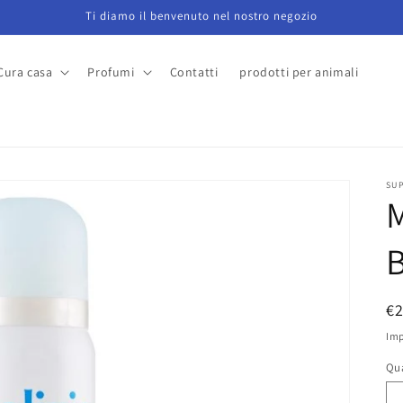
Ti diamo il benvenuto nel nostro negozio
Cura casa
Profumi
Contatti
prodotti per animali
a
SU
P
€
di
Imp
li
Qu