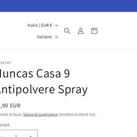
P
Italia | EUR €
Accedi
Carrello
a
L
Italiano
e
i
s
n
e
g
PERTOP
Nuncas Casa 9
/
u
A
a
ntipolvere Spray
r
e
rezzo
6,90 EUR
a
oste incluse.
Spese di spedizione
calcolate al check-out.
g
stino
antità
e