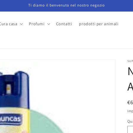
Ti diamo il benvenuto nel nostro negozio
Cura casa
Profumi
Contatti
prodotti per animali
a
SU
A
P
€
di
Imp
li
Qu