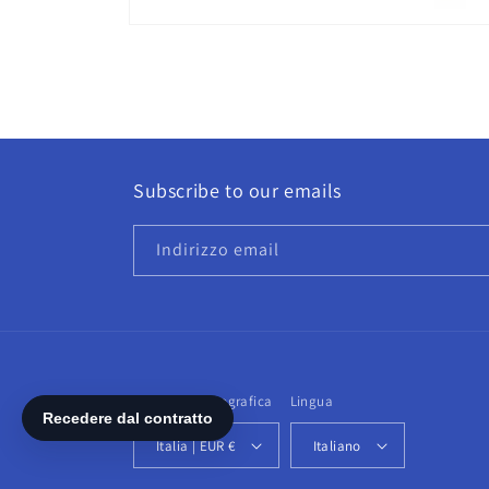
Apri
contenuti
multimediali
1
in
finestra
modale
Subscribe to our emails
Indirizzo email
Paese/Area geografica
Lingua
Italia | EUR €
Italiano