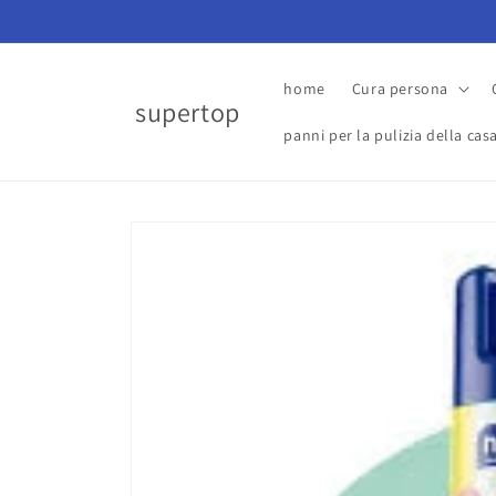
Vai
direttamente
ai contenuti
home
Cura persona
supertop
panni per la pulizia della cas
Passa alle
informazioni
sul prodotto