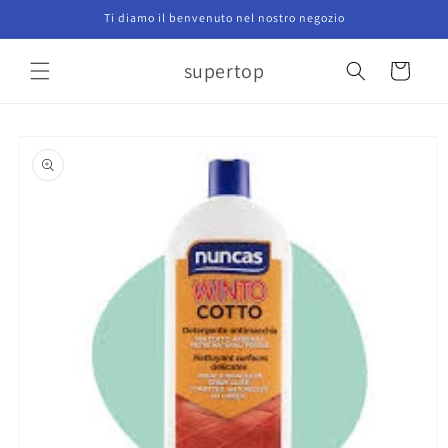
Vai
Ti diamo il benvenuto nel nostro negozio
direttamente
ai contenuti
supertop
Carrello
Passa alle
informazioni
sul prodotto