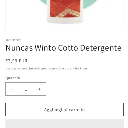
Apri
contenuti
multimediali
SUPERTOP
Nuncas Winto Cotto Detergente
1
in
finestra
modale
Prezzo
€7,99 EUR
di
Imposte incluse.
Spese di spedizione
calcolate al check-out.
listino
Quantità
Diminuisci
Aumenta
quantità
quantità
per
per
Nuncas
Nuncas
Aggiungi al carrello
Winto
Winto
Cotto
Cotto
Detergente
Detergente