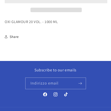
-
-
1000
1000
ML
ML
OXI GLAMOUR 20 VOL. - 1000 ML
Share
Subscribe to our emails
Indirizzo email
Facebook
Instagram
TikTok