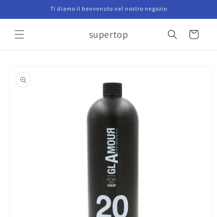
Vai
Ti diamo il benvenuto nel nostro negozio
direttamente
ai contenuti
supertop
Carrello
Passa alle
informazioni
sul prodotto