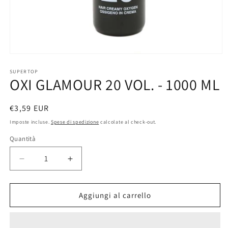
Apri
contenuti
multimediali
SUPERTOP
OXI GLAMOUR 20 VOL. - 1000 ML
1
in
finestra
modale
Prezzo
€3,59 EUR
di
Imposte incluse.
Spese di spedizione
calcolate al check-out.
listino
Quantità
Diminuisci
Aumenta
quantità
quantità
per
per
OXI
OXI
Aggiungi al carrello
GLAMOUR
GLAMOUR
20
20
VOL.
VOL.