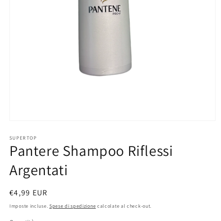
Apri
contenuti
multimediali
SUPERTOP
Pantere Shampoo Riflessi
1
in
finestra
Argentati
modale
Prezzo
€4,99 EUR
di
Imposte incluse.
Spese di spedizione
calcolate al check-out.
listino