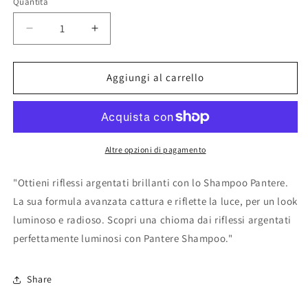
Quantità
Diminuisci
Aumenta
quantità
quantità
per
per
Pantere
Pantere
Aggiungi al carrello
Shampoo
Shampoo
Riflessi
Riflessi
Argentati
Argentati
Altre opzioni di pagamento
"Ottieni riflessi argentati brillanti con lo Shampoo Pantere.
La sua formula avanzata cattura e riflette la luce, per un look
luminoso e radioso. Scopri una chioma dai riflessi argentati
perfettamente luminosi con Pantere Shampoo."
Share