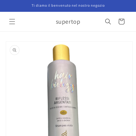
Vai
Ti diamo il benvenuto nel nostro negozio
direttamente
ai contenuti
supertop
Carrello
Passa alle
informazioni
sul prodotto