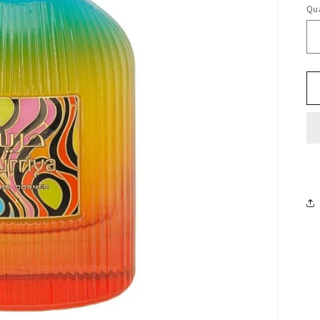
li
Qu