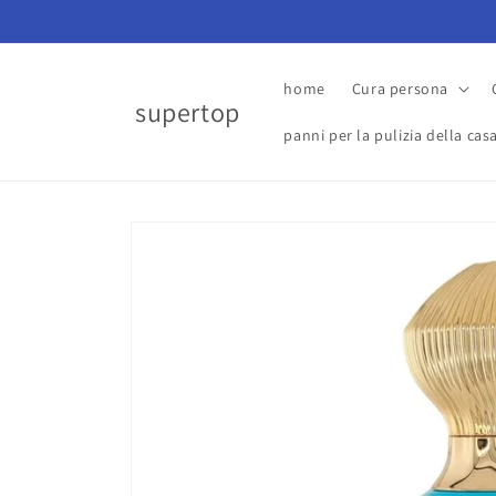
Vai
direttamente
ai contenuti
home
Cura persona
supertop
panni per la pulizia della cas
Passa alle
informazioni
sul prodotto