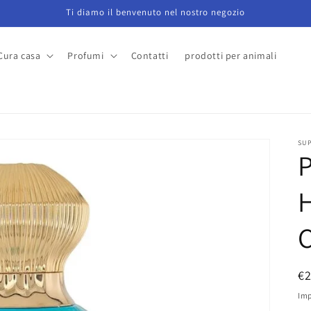
Ti diamo il benvenuto nel nostro negozio
Cura casa
Profumi
Contatti
prodotti per animali
a
SU
P
€
di
Imp