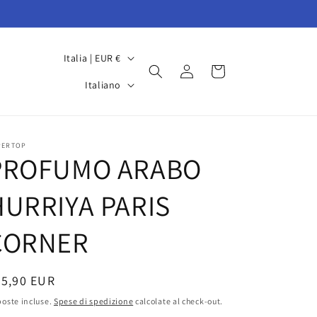
P
Italia | EUR €
Accedi
Carrello
a
L
Italiano
e
i
s
n
e
g
PERTOP
PROFUMO ARABO
/
u
A
a
HURRIYA PARIS
r
e
CORNER
a
g
rezzo
25,90 EUR
e
oste incluse.
Spese di spedizione
calcolate al check-out.