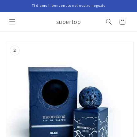
Vai
Ti diamo il benvenuto nel nostro negozio
direttamente
ai contenuti
supertop
Carrello
Passa alle
informazioni
sul prodotto