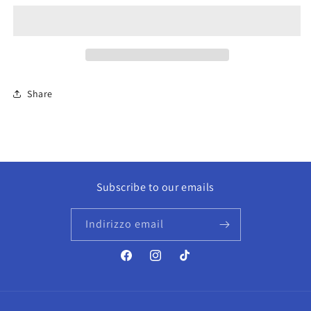
MOONSTONE
MOONSTONE
FRENCH
FRENCH
AVENUE
AVENUE
Share
Subscribe to our emails
Indirizzo email
Facebook
Instagram
TikTok