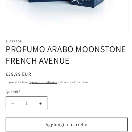
Apri
contenuti
multimediali
SUPERTOP
PROFUMO ARABO MOONSTONE
1
in
finestra
FRENCH AVENUE
modale
Prezzo
€39,99 EUR
di
Imposte incluse.
Spese di spedizione
calcolate al check-out.
listino
Quantità
Diminuisci
Aumenta
quantità
quantità
per
per
PROFUMO
PROFUMO
Aggiungi al carrello
ARABO
ARABO