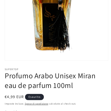
Apri
contenuti
multimediali
SUPERTOP
Profumo Arabo Unisex Miran
1
in
finestra
eau de parfum 100ml
modale
Prezzo
€4,99 EUR
Esaurito
di
Imposte incluse.
Spese di spedizione
calcolate al check-out.
listino