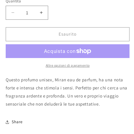
Quantità
Diminuisci
Aumenta
quantità
quantità
per
per
Profumo
Profumo
Esaurito
Arabo
Arabo
Unisex
Unisex
Miran
Miran
eau
eau
de
de
Altre opzioni di pagamento
parfum
parfum
100ml
100ml
Questo profumo unisex, Miran eau de parfum, ha una nota
forte e intensa che stimola i sensi. Perfetto per chi cerca una
fragranza ardente e profonda. Un vero e proprio viaggio
sensoriale che non deluderà le tue aspettative.
Share