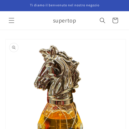
Vai
Ti diamo il benvenuto nel nostro negozio
direttamente
ai contenuti
supertop
Carrello
Passa alle
informazioni
sul prodotto