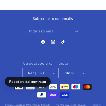
Subscribe to our emails
Indirizzo email
Facebook
Instagram
TikTok
Paese/Area geografica
Lingua
Italia | EUR €
Italiano
Metodi
di
pagamento
© 2026,
supertop
Powered by Shopify
Informativa sulla privacy
Recapiti