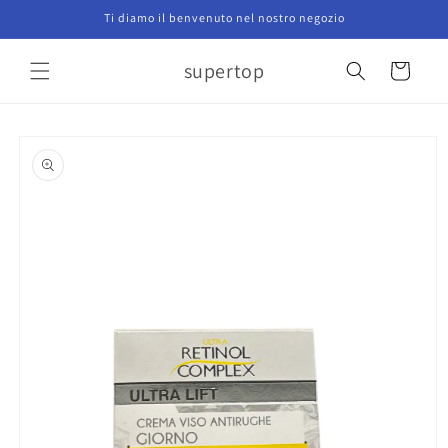
Vai
Ti diamo il benvenuto nel nostro negozio
direttamente
ai contenuti
supertop
Carrello
Passa alle
informazioni
sul prodotto