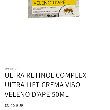
Apri
contenuti
multimediali
SUPERTOP
ULTRA RETINOL COMPLEX
1
in
finestra
ULTRA LIFT CREMA VISO
modale
VELENO D'APE 50ML
Prezzo
€3,00 EUR