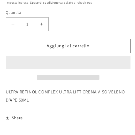
di
Imposte incluse.
Spese di spedizione
calcolate al check-out.
listino
Quantità
Diminuisci
Aumenta
quantità
quantità
per
per
ULTRA
ULTRA
Aggiungi al carrello
RETINOL
RETINOL
COMPLEX
COMPLEX
ULTRA
ULTRA
LIFT
LIFT
CREMA
CREMA
VISO
VISO
VELENO
VELENO
ULTRA RETINOL COMPLEX ULTRA LIFT CREMA VISO VELENO
D&#39;APE
D&#39;APE
D'APE 50ML
50ML
50ML
Share