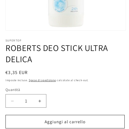
Apri
contenuti
multimediali
SUPERTOP
ROBERTS DEO STICK ULTRA
1
in
finestra
DELICA
modale
Prezzo
€3,35 EUR
di
Imposte incluse.
Spese di spedizione
calcolate al check-out.
listino
Quantità
Diminuisci
Aumenta
quantità
quantità
per
per
ROBERTS
ROBERTS
Aggiungi al carrello
DEO
DEO