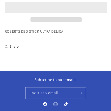
STICK
STICK
ULTRA
ULTRA
DELICA
DELICA
ROBERTS DEO STICK ULTRA DELICA
Share
Subscribe to our emails
Indirizzo email
Facebook
Instagram
TikTok