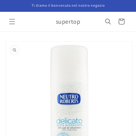
Vai
Ti diamo il benvenuto nel nostro negozio
direttamente
ai contenuti
supertop
Carrello
Passa alle
informazioni
sul prodotto