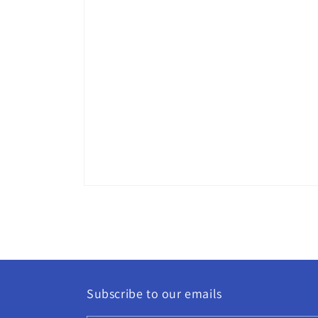
Apri
contenuti
multimediali
1
in
finestra
modale
Subscribe to our emails