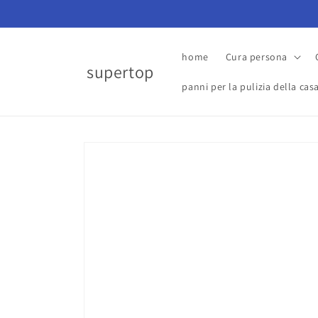
Vai
direttamente
ai contenuti
home
Cura persona
supertop
panni per la pulizia della cas
Passa alle
informazioni
sul prodotto