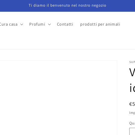
Ti diamo il benvenuto nel nostro negozio
Cura casa
Profumi
Contatti
prodotti per animali
a
SU
i
P
€
di
Imp
li
Qu