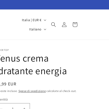
P
Italia | EUR €
Accedi
Carrello
a
L
Italiano
e
i
s
n
e
g
PERTOP
Venus crema
/
u
A
a
dratante energia
r
e
rezzo
5,99 EUR
a
oste incluse.
Spese di spedizione
calcolate al check-out.
g
stino
antità
e