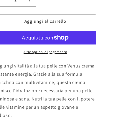
o
Diminuisci
Aumenta
g
quantità
quantità
per
per
r
Venus
Venus
Aggiungi al carrello
a
crema
crema
idratante
idratante
f
energia
energia
i
Altre opzioni di pagamento
c
a
giungi vitalità alla tua pelle con Venus crema
ratante energia. Grazie alla sua formula
ricchita con multivitamine, questa crema
rnisce l'idratazione necessaria per una pelle
minosa e sana. Nutri la tua pelle con il potere
lle vitamine per un aspetto giovane e
dioso.