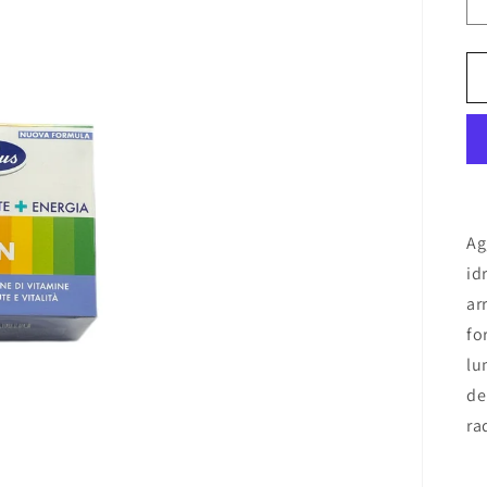
Ag
id
ar
fo
lu
de
ra