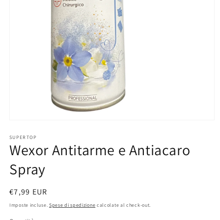
Apri
contenuti
multimediali
SUPERTOP
Wexor Antitarme e Antiacaro
1
in
finestra
Spray
modale
Prezzo
€7,99 EUR
di
Imposte incluse.
Spese di spedizione
calcolate al check-out.
listino