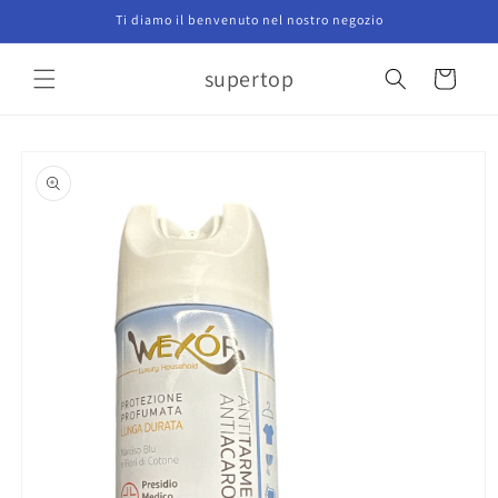
Vai
Ti diamo il benvenuto nel nostro negozio
direttamente
ai contenuti
supertop
Carrello
Passa alle
informazioni
sul prodotto