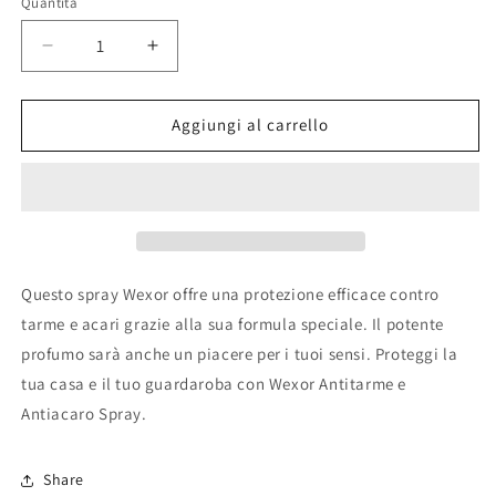
Quantità
Diminuisci
Aumenta
quantità
quantità
per
per
Wexor
Wexor
Aggiungi al carrello
Antitarme
Antitarme
e
e
Antiacaro
Antiacaro
Spray
Spray
Questo spray Wexor offre una protezione efficace contro
tarme e acari grazie alla sua formula speciale. Il potente
profumo sarà anche un piacere per i tuoi sensi. Proteggi la
tua casa e il tuo guardaroba con Wexor Antitarme e
Antiacaro Spray.
Share